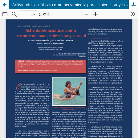
Actividades acuáticas como herramienta para el bienestar y la salud