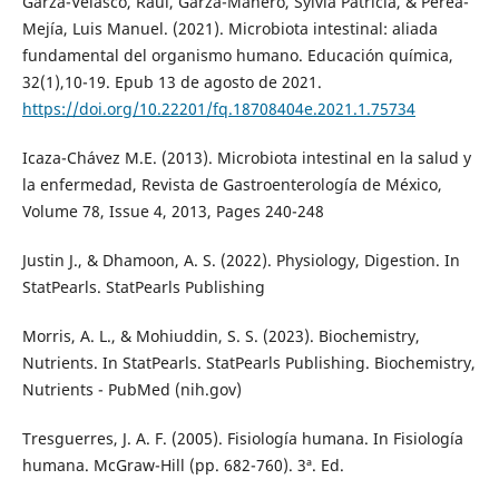
Garza-Velasco, Raúl, Garza-Manero, Sylvia Patricia, & Perea-
Mejía, Luis Manuel. (2021). Microbiota intestinal: aliada
fundamental del organismo humano. Educación química,
32(1),10-19. Epub 13 de agosto de 2021.
https://doi.org/10.22201/fq.18708404e.2021.1.75734
Icaza-Chávez M.E. (2013). Microbiota intestinal en la salud y
la enfermedad, Revista de Gastroenterología de México,
Volume 78, Issue 4, 2013, Pages 240-248
Justin J., & Dhamoon, A. S. (2022). Physiology, Digestion. In
StatPearls. StatPearls Publishing
Morris, A. L., & Mohiuddin, S. S. (2023). Biochemistry,
Nutrients. In StatPearls. StatPearls Publishing. Biochemistry,
Nutrients - PubMed (nih.gov)
Tresguerres, J. A. F. (2005). Fisiología humana. In Fisiología
humana. McGraw-Hill (pp. 682-760). 3ª. Ed.