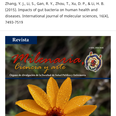
Zhang, Y. J., Li, S., Gan, R. Y., Zhou, T., Xu, D. P., & Li, H. B.
(2015). Impacts of gut bacteria on human health and
diseases. International journal of molecular sciences, 16(4),
7493-7519